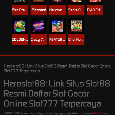
Fish Prawn Crab
Elephant
Halloween
Santa Claus
DIAO CHAN FA DA CAI
GOLDEN JADE
Crazy 777
FEATURE BUY・CHRISTMAS EXPRESS
Chef Husky
Heroslot88 : Link Situs Slot88 Resmi Daftar Slot Gacor Online
Slot777 Terpercaya
Heroslot88: Link Situs Slot88
Resmi Daftar Slot Gacor
Online Slot777 Terpercaya
HEROSLOT88 adalah situs slot gacor hari ini yang menghadirkan permainan
Slot88
resmi