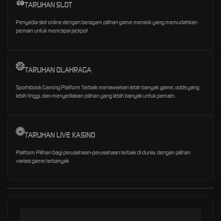
TARUHAN SLOT
Penyedia slot online dengan beragam pilihan game menarik yang memudahkan
pemain untuk mencapai jackpot
TARUHAN OLAHRAGA
Sportsbook Gaming Platform Terbaik menawarkan lebih banyak game, odds yang
lebih tinggi, dan menyediakan pilihan yang lebih banyak untuk pemain.
TARUHAN LIVE KASINO
Platform Pilihan bagi perusahaan-perusahaan terbaik di dunia, dengan pilihan
variasi game terbanyak