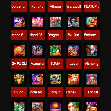
Golden Zongzi
KungFu
Athena
Werewolf
FEATURE BUY・SUPER POWERFUL
Moon Festival
Hand Of God
Dragon Boat Festival
Wu Xia
Fortune God
DA FU GUI
Vampire
ZUMA
Love
Alchemy
Fortune Bull
India Treasure
Lucky Panda
China Empress
Face Off