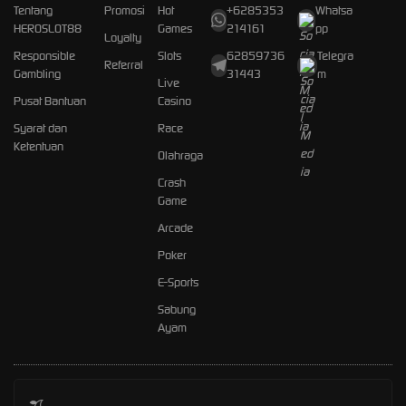
Tentang
Promosi
Hot
+6285353
Whatsa
HEROSLOT88
Games
214161
pp
Loyalty
Responsible
Slots
62859736
Telegra
Referral
Gambling
31443
m
Live
Pusat Bantuan
Casino
Syarat dan
Race
Ketentuan
Olahraga
Crash
Game
Arcade
Poker
E-Sports
Sabung
Ayam