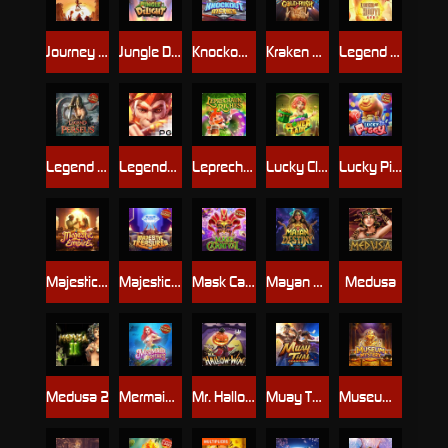
Journey to the Wealth
Jungle Delight
Knockout Riches
Kraken Gold Rush
Legend of Hou Yi
Legend of Perseus
Legendary Monkey King
Leprechaun Riches
Lucky Clover Riches
Lucky Piggy
Majestic Empire
Majestic Treasures
Mask Carnival
Mayan Destiny
Medusa
Medusa 2
Mermaid Riches
Mr. Hallow-Win
Muay Thai Champion
Museum Wonders