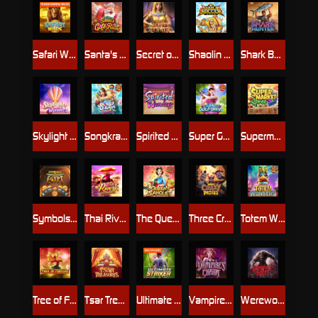
Safari Wilds
Santa's Gift Rush
Secret of Cleopatra
Shaolin Soccer
Shark Bounty
Skylight Wonders
Songkran Splash
Spirited Wonders
Super Golf Drive
Supermarket Spree
Symbols of Egypt
Thai River Wonders
The Queen's Banquet
Three Crazy Piggies
Totem Wonders
Tree of Fortune
Tsar Treasures
Ultimate Striker
Vampire's Charm
Werewolf's Hunt