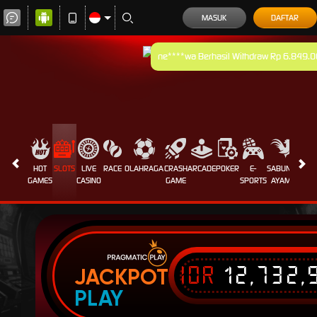
MASUK
DAFTAR
ne****wa Berhasil Withdraw Rp 6.849.
HOT
SLOTS
LIVE
RACE
OLAHRAGA
CRASH
ARCADE
POKER
E-
SABUNG
PROM
GAMES
CASINO
GAME
SPORTS
AYAM
IDR
12,733,
JACKPOT
PLAY