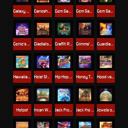
Galaxy Miner
Ganesha Gold
Gem Saviour
Gem Saviour Conquest
Gem Saviour Sword
Genie's 3 Wishes
Gladiator's Glory
Graffiti Rush
Grimms' Bounty: Hansel & Gretel
Guardians of Ice and Fire
Hawaiian Tiki
Heist Stakes
Hip Hop Panda
Honey Trap of Diao Chan
Hood vs Wolf
Hotpot
Incan Wonders
Jack Frost's Winter
Jack the Giant Hunter
Jewels of Prosperity