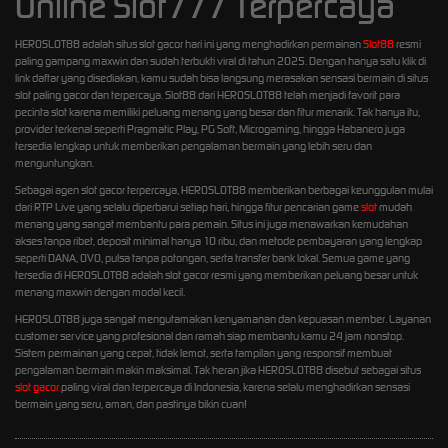
Online Slot777 Terpercaya
HEROSLOT88 adalah situs slot gacor hari ini yang menghadirkan permainan
Slot88
resmi
paling gampang maxwin dan sudah terbukti viral di tahun 2025. Dengan hanya satu klik di
link daftar yang disediakan, kamu sudah bisa langsung merasakan sensasi bermain di situs
slot paling gacor dan terpercaya. Slot88 dari HEROSLOT88 telah menjadi favorit para
pecinta slot karena memiliki peluang menang yang besar dan fitur menarik. Tak hanya itu,
provider terkenal seperti Pragmatic Play, PG Soft, Microgaming, hingga Habanero juga
tersedia lengkap untuk memberikan pengalaman bermain yang lebih seru dan
menguntungkan.
Sebagai agen slot gacor terpercaya, HEROSLOT88 memberikan berbagai keunggulan mulai
dari RTP Live yang selalu diperbarui setiap hari, hingga fitur pencarian game
slot
mudah
menang yang sangat membantu para pemain. Situs ini juga menawarkan kemudahan
akses tanpa ribet, deposit minimal hanya 10 ribu, dan metode pembayaran yang lengkap
seperti DANA, OVO, pulsa tanpa potongan, serta transfer bank lokal. Semua game yang
tersedia di HEROSLOT88 adalah slot gacor resmi yang memberikan peluang besar untuk
menang maxwin dengan modal kecil.
HEROSLOT88 juga sangat mengutamakan kenyamanan dan kepuasan member. Layanan
customer service yang profesional dan ramah siap membantu kamu 24 jam nonstop.
Sistem permainan yang cepat, tidak lemot, serta tampilan yang responsif membuat
pengalaman bermain makin maksimal. Tak heran jika HEROSLOT88 disebut sebagai situs
slot gacor
paling viral dan terpercaya di Indonesia, karena selalu menghadirkan sensasi
bermain yang seru, aman, dan pastinya bikin cuan!