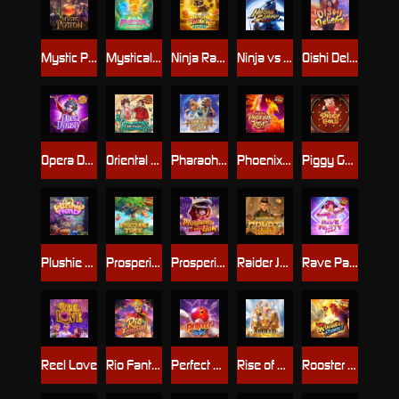
Mystic Potion
Mystical Spirits
Ninja Raccoon Frenzy
Ninja vs Samurai
Oishi Delights
Opera Dynasty
Oriental Prosperity
Pharaoh Royals
Phoenix Rises
Piggy Gold
Plushie Frenzy
Prosperity Fortune Tree
Prosperity Lion
Raider Jane's Crypt of Fortune
Rave Party Fever
Reel Love
Rio Fantasia
Perfect Strike
Rise of Apollo
Rooster Rumble