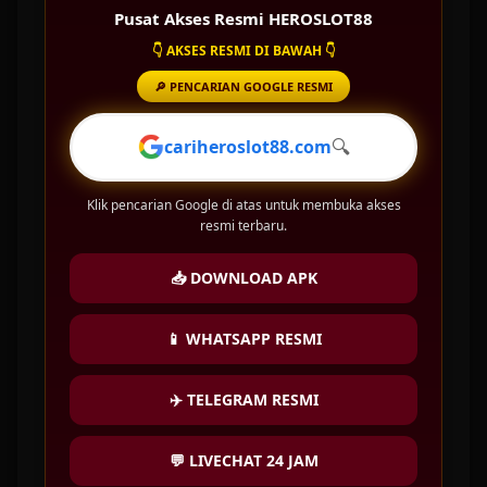
Pusat Akses Resmi HEROSLOT88
HEROSLOT88 adalah situs slot gacor hari ini yang menghadirkan permainan
Slot88
resmi
paling gampang maxwin dan sudah terbukti viral di tahun 2025. Dengan hanya satu klik di
👇 AKSES RESMI DI BAWAH 👇
link daftar yang disediakan, kamu sudah bisa langsung merasakan sensasi bermain di situs
slot paling gacor dan terpercaya. Slot88 dari HEROSLOT88 telah menjadi favorit para
🔎 PENCARIAN GOOGLE RESMI
pecinta slot karena memiliki peluang menang yang besar dan fitur menarik. Tak hanya itu,
provider terkenal seperti Pragmatic Play, PG Soft, Microgaming, hingga Habanero juga
🔍
cariheroslot88.com
tersedia lengkap untuk memberikan pengalaman bermain yang lebih seru dan
menguntungkan.
Sebagai agen slot gacor terpercaya, HEROSLOT88 memberikan berbagai keunggulan
Klik pencarian Google di atas untuk membuka akses
resmi terbaru.
mulai dari RTP Live yang selalu diperbarui setiap hari, hingga fitur pencarian game
slot
mudah menang yang sangat membantu para pemain. Situs ini juga menawarkan
kemudahan akses tanpa ribet, deposit minimal hanya 10 ribu, dan metode pembayaran
📥 DOWNLOAD APK
yang lengkap seperti DANA, OVO, pulsa tanpa potongan, serta transfer bank lokal. Semua
game yang tersedia di HEROSLOT88 adalah slot gacor resmi yang memberikan peluang
besar untuk menang maxwin dengan modal kecil.
📱 WHATSAPP RESMI
HEROSLOT88 juga sangat mengutamakan kenyamanan dan kepuasan member. Layanan
customer service yang profesional dan ramah siap membantu kamu 24 jam nonstop.
✈️ TELEGRAM RESMI
Sistem permainan yang cepat, tidak lemot, serta tampilan yang responsif membuat
pengalaman bermain makin maksimal. Tak heran jika HEROSLOT88 disebut sebagai situs
slot gacor
paling viral dan terpercaya di Indonesia, karena selalu menghadirkan sensasi
💬 LIVECHAT 24 JAM
bermain yang seru, aman, dan pastinya bikin cuan!