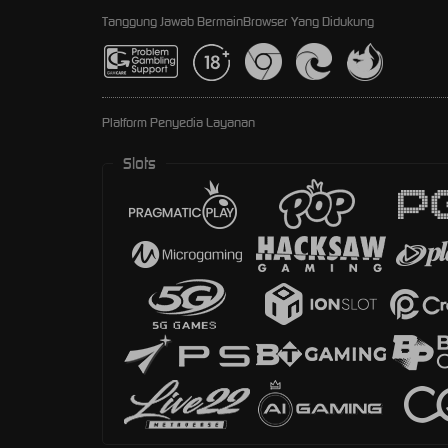
Tanggung Jawab Bermain
Browser Yang Didukung
Platform Penyedia Layanan
Slots