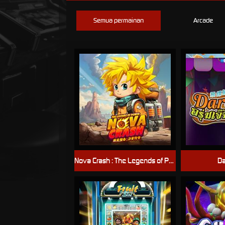
Semua permainan
Arcade
Nova Crash : The Legends of Power
Da