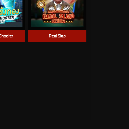
Shooter
Real Slap