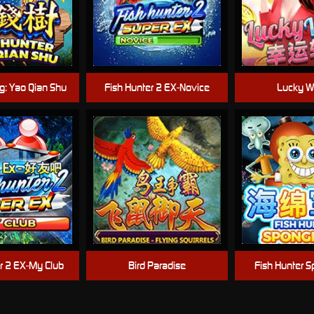
g: Yao Qian Shu
Fish Hunter 2 EX-Novice
Lucky W
r 2 EX-My Club
Bird Paradise
Fish Hunter 