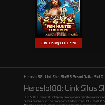
Fish Hunting: Li Kui Pi Yu
Heroslot88 : Link Situs Slot88 Resmi Daftar Slot 
Heroslot88: Link Situs 
HEROSLOT88 adalah situs slot gacor hari ini yang menghadirkan permaina
sensasi bermain di situs slot paling gacor dan terpercaya. Slot88 dari HEROS