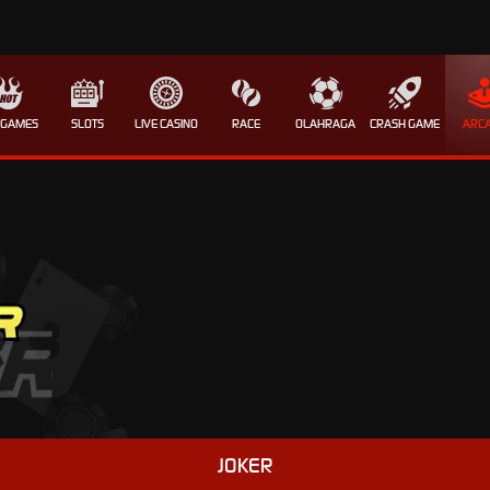
pu****ai Berhasil Withdraw Rp 8.200.000,00
 GAMES
SLOTS
LIVE CASINO
RACE
OLAHRAGA
CRASH GAME
ARC
JOKER