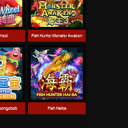
heel
Fish Hunter Monster Awaken
Spongebob
Fish Haiba