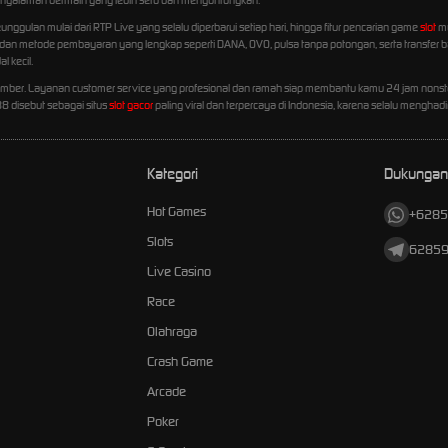
engalaman bermain yang lebih seru dan menguntungkan.
gulan mulai dari RTP Live yang selalu diperbarui setiap hari, hingga fitur pencarian game
slot
mu
 dan metode pembayaran yang lengkap seperti DANA, OVO, pulsa tanpa potongan, serta transfer 
 kecil.
Layanan customer service yang profesional dan ramah siap membantu kamu 24 jam nonstop. Si
 disebut sebagai situs
slot gacor
paling viral dan terpercaya di Indonesia, karena selalu menghad
Kategori
Dukungan
Hot Games
+6285
Slots
62859
Live Casino
Race
Olahraga
Crash Game
Arcade
Poker