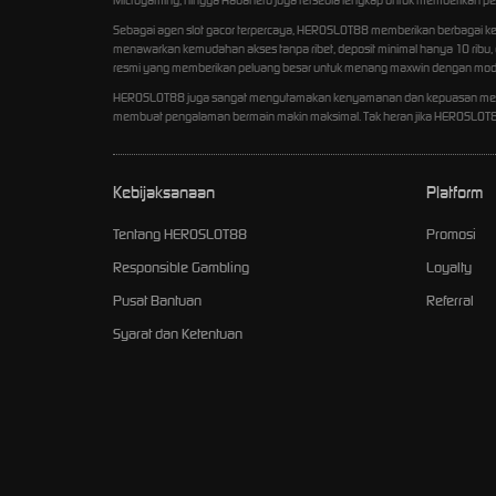
Microgaming, hingga Habanero juga tersedia lengkap untuk memberikan p
Sebagai agen slot gacor terpercaya, HEROSLOT88 memberikan berbagai keung
menawarkan kemudahan akses tanpa ribet, deposit minimal hanya 10 ribu,
resmi yang memberikan peluang besar untuk menang maxwin dengan modal
HEROSLOT88 juga sangat mengutamakan kenyamanan dan kepuasan member. 
membuat pengalaman bermain makin maksimal. Tak heran jika HEROSLOT88
Kebijaksanaan
Platform
Tentang HEROSLOT88
Promosi
Responsible Gambling
Loyalty
Pusat Bantuan
Referral
Syarat dan Ketentuan