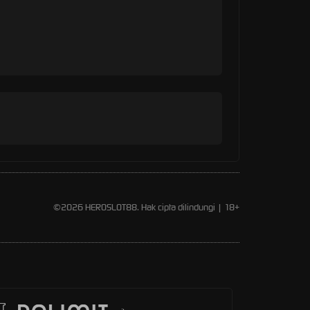
©2026 HEROSLOT88. Hak cipta dilindungi | 18+