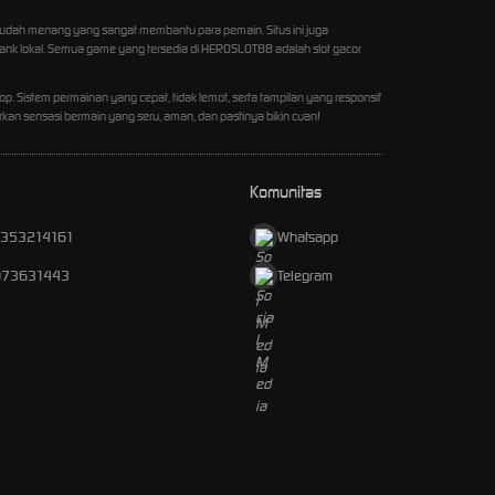
dah menang yang sangat membantu para pemain. Situs ini juga
bank lokal. Semua game yang tersedia di HEROSLOT88 adalah slot gacor
stem permainan yang cepat, tidak lemot, serta tampilan yang responsif
irkan sensasi bermain yang seru, aman, dan pastinya bikin cuan!
Komunitas
353214161
Whatsapp
73631443
Telegram