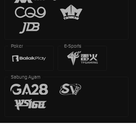
Poker
E-Sports
Sabung Ayam