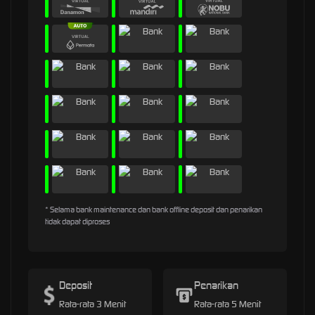
* Selama bank maintenance dan bank offline deposit dan penarikan
tidak dapat diproses
Deposit
Penarikan
Rata-rata 3 Menit
Rata-rata 5 Menit