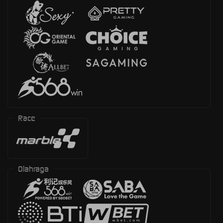
Race
Olahraga