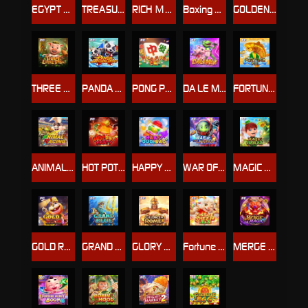
EGYPT BONANZA
TREASURE RAIDERS
RICH ＭAN
Boxing Riches
GOLDEN PANTHER
THREE LITTLE PIGS
PANDA DRAGON BOAT
PONG PONG HU
DA LE MEN
FORTUNE KOI
ANIMAL RACING
HOT POT PARTY
HAPPY DUO BAO
WAR OF THE UNIVERSE
MAGIC BEANS
GOLD RUSH
GRAND BLUE
GLORY OF ROME
Fortune Sheep
MERGE MAGIC