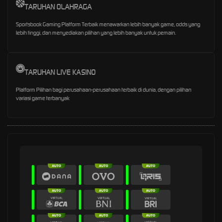
TARUHAN OLAHRAGA
Sportsbook Gaming Platform Terbaik menawarkan lebih banyak game, odds yang
lebih tinggi, dan menyediakan pilihan yang lebih banyak untuk pemain.
TARUHAN LIVE KASINO
Platform Pilihan bagi perusahaan-perusahaan terbaik di dunia, dengan pilihan
variasi game terbanyak