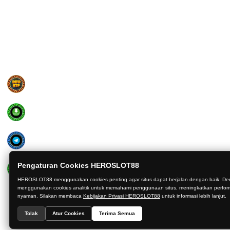
Pengaturan Cookies HEROSLOT88
HEROSLOT88 menggunakan cookies penting agar situs dapat berjalan dengan baik. Den
menggunakan cookies analitik untuk memahami penggunaan situs, meningkatkan perfor
nyaman. Silakan membaca
Kebijakan Privasi HEROSLOT88
untuk informasi lebih lanjut.
Tolak
Atur Cookies
Terima Semua